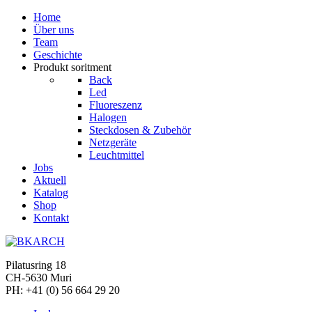
Home
Über uns
Team
Geschichte
Produkt soritment
Back
Led
Fluoreszenz
Halogen
Steckdosen & Zubehör
Netzgeräte
Leuchtmittel
Jobs
Aktuell
Katalog
Shop
Kontakt
Pilatusring 18
CH-5630 Muri
PH:
+41 (0) 56 664 29 20