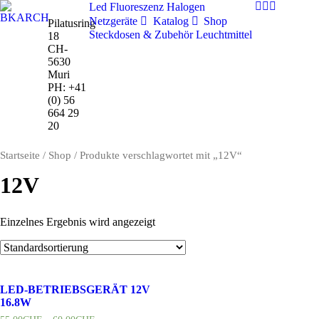
Led
Fluoreszenz
Halogen
Netzgeräte
Katalog
Shop
Pilatusring
Steckdosen & Zubehör
Leuchtmittel
18
CH-
5630
Muri
PH:
+41
(0) 56
664 29
20
Startseite
/
Shop
/ Produkte verschlagwortet mit „12V“
12V
Einzelnes Ergebnis wird angezeigt
LED-BETRIEBSGERÄT 12V
16.8W