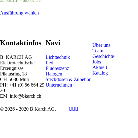
55.00
CHF
–
60.00
CHF
Ausführung wählen
Kontaktinfos
Navi
Über uns
Team
Geschichte
B. KARCH AG
Lichttechnik
Jobs
Elektrotechnische
Led
Aktuell
Erzeugnisse
Fluoreszenz
Katalog
Pilatusring 18
Halogen
CH-5630 Muri
Steckdosen & Zubehör
PH:
+41 (0) 56 664 29
Unternehmen
20
EM:
info@bkarch.ch
© 2026 - 2020 B Karch AG.