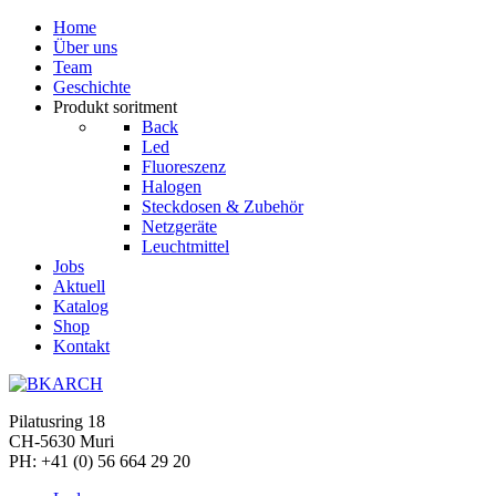
Home
Über uns
Team
Geschichte
Produkt soritment
Back
Led
Fluoreszenz
Halogen
Steckdosen & Zubehör
Netzgeräte
Leuchtmittel
Jobs
Aktuell
Katalog
Shop
Kontakt
Pilatusring 18
CH-5630 Muri
PH:
+41 (0) 56 664 29 20