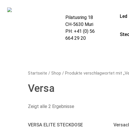
Led
Pilatusring 18
CH-5630 Muri
PH:
+41 (0) 56
Ste
664 29 20
Startseite
/
Shop
/ Produkte verschlagwortet mit „V
Versa
Zeigt alle 2 Ergebnisse
VERSA ELITE STECKDOSE
Versac