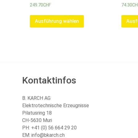
249.70
CHF
74.30
CH
Ausführung wählen
Ausf
Kontaktinfos
B. KARCH AG
Elektrotechnische Erzeugnisse
Pilatusring 18
CH-5630 Muri
PH:
+41 (0) 56 664 29 20
EM:
info@bkarch.ch