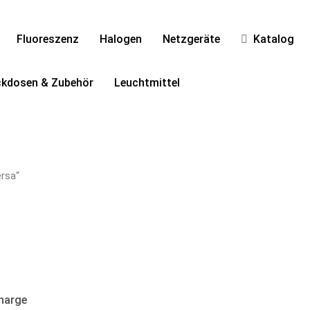
Fluoreszenz
Halogen
Netzgeräte
Katalog
ckdosen & Zubehör
Leuchtmittel
ersa“
harge