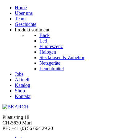
Home
Über uns
Team
Geschichte
Produkt soritment
Back
Led
Fluoreszenz
Halogen
Steckdosen & Zubehör
Netzgeräte
Leuchtmittel
Jobs
Aktuell
Katalog
Shop
Kontakt
Pilatusring 18
CH-5630 Muri
PH:
+41 (0) 56 664 29 20