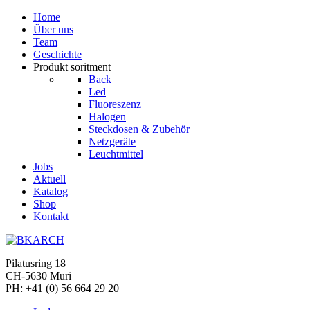
Home
Über uns
Team
Geschichte
Produkt soritment
Back
Led
Fluoreszenz
Halogen
Steckdosen & Zubehör
Netzgeräte
Leuchtmittel
Jobs
Aktuell
Katalog
Shop
Kontakt
Pilatusring 18
CH-5630 Muri
PH:
+41 (0) 56 664 29 20