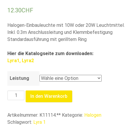
12.30
CHF
Halogen-Einbauleuchte mit 10W oder 20W Leuchtmittel.
Inkl. 0.3m Anschlussleitung und Klemmbefestigung
Standardausführung mit gerilltem Ring
Hier die Katalogseite zum downloaden:
Lyra1, Lyra2
Leistung
LYRA
In den Warenkorb
I
EINBAULEUCHTE
Menge
Artikelnummer:
K11114.**
Kategorie:
Halogen
Schlagwort:
Lyra 1