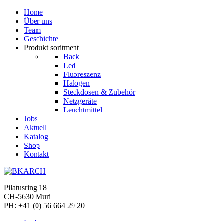
Home
Über uns
Team
Geschichte
Produkt soritment
Back
Led
Fluoreszenz
Halogen
Steckdosen & Zubehör
Netzgeräte
Leuchtmittel
Jobs
Aktuell
Katalog
Shop
Kontakt
Pilatusring 18
CH-5630 Muri
PH:
+41 (0) 56 664 29 20