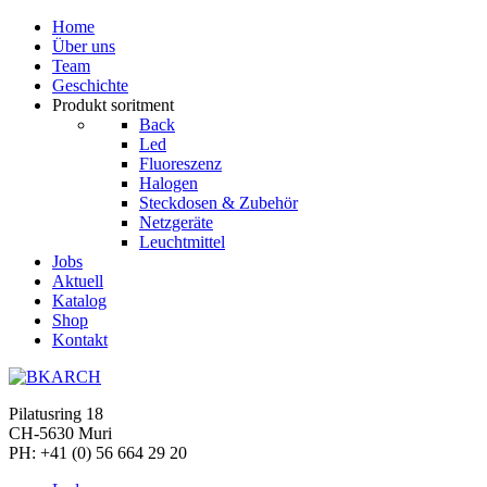
Home
Über uns
Team
Geschichte
Produkt soritment
Back
Led
Fluoreszenz
Halogen
Steckdosen & Zubehör
Netzgeräte
Leuchtmittel
Jobs
Aktuell
Katalog
Shop
Kontakt
Pilatusring 18
CH-5630 Muri
PH:
+41 (0) 56 664 29 20