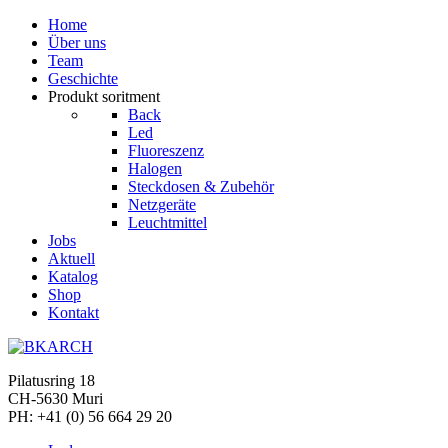
Home
Über uns
Team
Geschichte
Produkt soritment
Back
Led
Fluoreszenz
Halogen
Steckdosen & Zubehör
Netzgeräte
Leuchtmittel
Jobs
Aktuell
Katalog
Shop
Kontakt
Pilatusring 18
CH-5630 Muri
PH:
+41 (0) 56 664 29 20