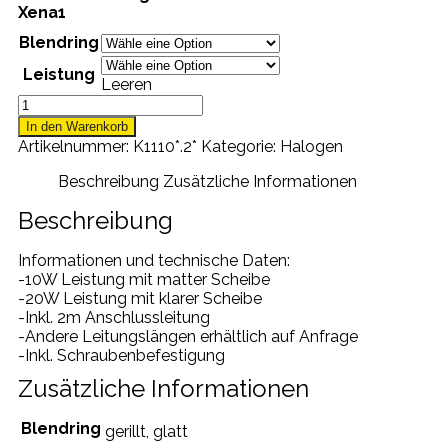
Xena1
Blendring
Leistung
Leeren
XENA
I
In den Warenkorb
EINBAULEUCHTE
Artikelnummer:
K1110*.2*
Kategorie:
Halogen
Menge
Beschreibung
Zusätzliche Informationen
Beschreibung
Informationen und technische Daten:
-10W Leistung mit matter Scheibe
-20W Leistung mit klarer Scheibe
-Inkl. 2m Anschlussleitung
-Andere Leitungslängen erhältlich auf Anfrage
-Inkl. Schraubenbefestigung
Zusätzliche Informationen
Blendring
gerillt, glatt