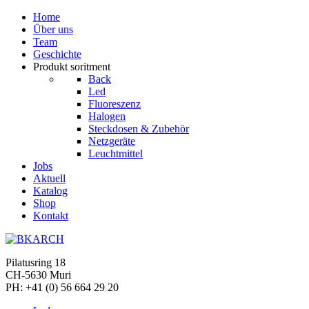
Home
Über uns
Team
Geschichte
Produkt soritment
Back
Led
Fluoreszenz
Halogen
Steckdosen & Zubehör
Netzgeräte
Leuchtmittel
Jobs
Aktuell
Katalog
Shop
Kontakt
Pilatusring 18
CH-5630 Muri
PH:
+41 (0) 56 664 29 20