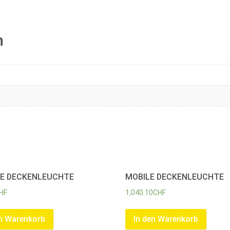
n
NE DECKENLEUCHTE
MOBILE DECKENLEUCHTE
HF
1,040.10
CHF
en Warenkorb
In den Warenkorb