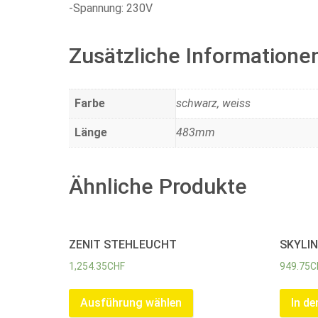
-Spannung: 230V
Zusätzliche Informatione
Farbe
schwarz, weiss
Länge
483mm
Ähnliche Produkte
ZENIT STEHLEUCHT
SKYLI
1,254.35
CHF
949.75
C
Ausführung wählen
In d