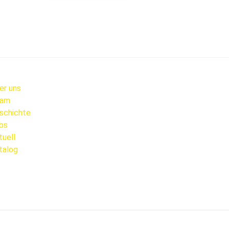
er uns
am
schichte
bs
tuell
talog