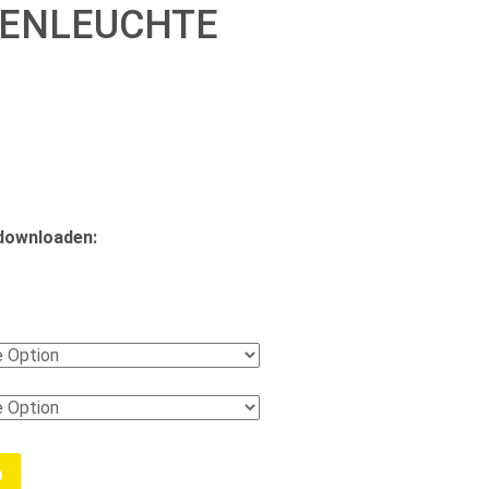
KENLEUCHTE
 downloaden:
b