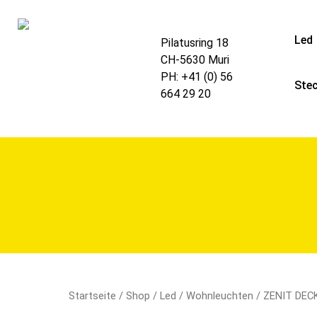
Led
Pilatusring 18
CH-5630 Muri
PH:
+41 (0) 56
Ste
664 29 20
Startseite
/
Shop
/
Led
/
Wohnleuchten
/ ZENIT DE