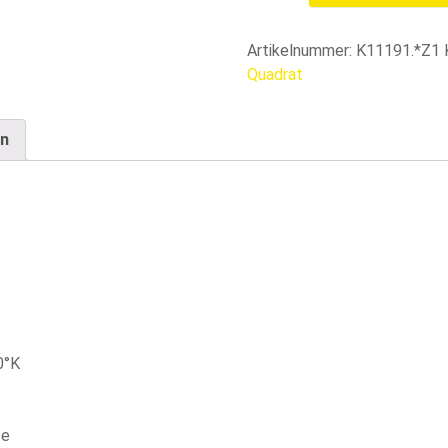
DECKENLEUCHTE
QUADRAT
Menge
Artikelnummer:
K11191.*Z1
Quadrat
en
0°K
te